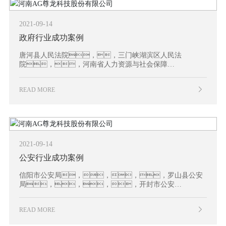
2021-09-14
政府行业成功案例
唐河县人民法院，，三门峡湖滨区人民法
院，，河南省人力资源与社会保障
厅，，，安阳市市委市政
府，，，，西平县气象
READ MORE
局。。。。。。
。。。。。。。
。。。。。
2021-09-14
公安行业成功案例
信阳市公安局，，，，罗山县公安
局，，，，开封市公安
局，，，，濮阳市公安
局。。。。。。
READ MORE
。。。。。。。
。。。