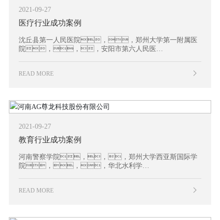
2021-09-27
医疗行业成功案例
沈丘县第一人民医院，，郑州大学第一附属医
院，，，安阳市第六人民医
院，，，，新郑市中医
院。。。。。。
READ MORE
。。。。。。。
。。。。。。
2021-09-27
教育行业成功案例
河南警察学院，，，郑州大学西亚斯国际学
院，，，华北水利学
院，，，，河南检察职业学
院，，，，河南省实验中
READ MORE
学，，，，新乡师范学
院。。。。。。
。。。。。。。
。。。